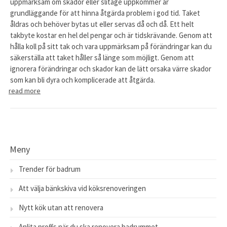
uppmärksam om skador eller slitage uppkommer är
grundläggande för att hinna åtgärda problem i god tid. Taket
åldras och behöver bytas ut eller servas då och då. Ett helt
takbyte kostar en hel del pengar och är tidskrävande. Genom att
hålla koll på sitt tak och vara uppmärksam på förändringar kan du
säkerställa att taket håller så länge som möjligt. Genom att
ignorera förändringar och skador kan de lätt orsaka värre skador
som kan bli dyra och komplicerade att åtgärda.
read more
Meny
Trender för badrum
Att välja bänkskiva vid köksrenoveringen
Nytt kök utan att renovera
Anlita proffs när du ska renovera badrummet