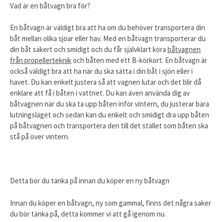
Vad är en båtvagn bra för?
En båtvagn är väldigt bra att ha om du behöver transportera din
båt mellan olika sjöar eller hav. Med en båtvagn transporterar du
din båt säkert och smidigt och du får självklart köra
båtvagnen
från propellerteknik
och båten med ett B-körkort. En båtvagn är
också väldigt bra att ha när du ska sätta i din båt i sjön eller i
havet. Du kan enkelt justera så att vagnen lutar och det blir då
enklare att få i båten i vattnet. Du kan även använda dig av
båtvagnen när du ska ta upp båten inför vintern, du justerar bara
lutningsläget och sedan kan du enkelt och smidigt dra upp båten
på båtvagnen och transportera den till det stället som båten ska
stå på över vintern.
Detta bör du tänka på innan du köper en ny båtvagn
Innan du köper en båtvagn, ny som gammal, finns det några saker
du bör tänka på, detta kommer vi att gå igenom nu.