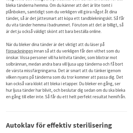
bleka tänderna hemma. Om du känner att det är lite tomt i
plånboken, samtidigt som du verkligen vill göra något åt dina
tänder, så är det jättesmart att köpa ett tandblekningskit. Så får
du vita tänder hemma i badrummet. Förutom att det är billigt, så
är det ju också väldigt skönt att bara beställa online.
När du bleker dina tänder är det viktigt att du läser på
förpackningen
innan så att du verkligen får den vithet som du
önskar. Vissa personer vill ha kritvita tänder, som blixtrar mot
solbrännan, medan andra bara vill ljusa upp tänderna och få bort
de värsta missfärgningarna. Det är smart att du tänker igenom
vilken nyans på tänderna som du tror kommer att passa dig. Det
kan också vara klokt att bleka i etapper. Du bleker en gång, ser
hur ljusa tänder har blivit, och beslutar dig sedan om du ska bleka
en gång till eller inte. Så får du ett helt perfekt resultat hemifrån.
Autoklav för effektiv sterilisering