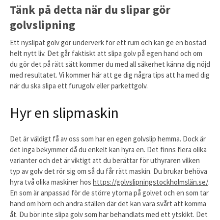
Tänk på detta när du slipar gör
golvslipning
Ett nyslipat golv gör underverk för ett rum och kan ge en bostad
helt nytt liv. Det går faktiskt att slipa golv på egen hand och om
du gör det på rätt sätt kommer du med all säkerhet känna dig nöjd
med resultatet. Vi kommer här att ge dig några tips att ha med dig
när du ska slipa ett furugolv eller parkettgolv.
Hyr en slipmaskin
Det är väldigt få av oss som har en egen golvslip hemma. Dock är
det inga bekymmer då du enkelt kan hyra en. Det finns flera olika
varianter och det är viktigt att du berättar för uthyraren vilken
typ av golv det rör sig om så du får rätt maskin. Du brukar behöva
hyra två olika maskiner hos
https://golvslipningstockholmslän.se/
.
En som är anpassad för de större ytorna på golvet och en som tar
hand om hörn och andra ställen där det kan vara svårt att komma
åt. Du bör inte slipa golv som har behandlats med ett ytskikt. Det