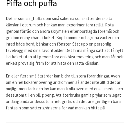
Piffa och puffa
Det är som sagt ofta dom små sakerna som sätter den sista
känslan i ett rum och här kan man experimentera rejält. Rota
igenom förråd och andra skrymslen efter bortlagda föremål och
ge dom en ny chans i köket. Köp blommor och gröna växter och
inred både bord, bänkar och fönster. Sätt upp en personlig
tavelvägg med dina favoritbilder. Det finns många sätt att få nytt
liv i köket utan att genomföra en köksrenovering och man får helt
enkelt prova sig fram för att hitta den rätta känslan.
En eller flera små åtgärder kan bidra till stora förändringar. Även
om en hel köksrenovering är drömmen så är det inte alltid det är
möjligt men tack och lov kan man trolla även med enkla medel och
dessutom till en billig peng. Att återbruka gamla prylar som legat
undangömda är dessutom helt gratis och det är egentligen bara
fantasin som sätter gränserna för vad man kan hitta på.