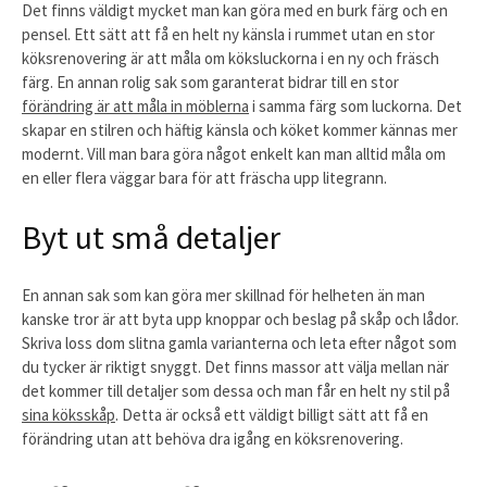
Det finns väldigt mycket man kan göra med en burk färg och en
pensel. Ett sätt att få en helt ny känsla i rummet utan en stor
köksrenovering är att måla om köksluckorna i en ny och fräsch
färg. En annan rolig sak som garanterat bidrar till en stor
förändring är att måla in möblerna
i samma färg som luckorna. Det
skapar en stilren och häftig känsla och köket kommer kännas mer
modernt. Vill man bara göra något enkelt kan man alltid måla om
en eller flera väggar bara för att fräscha upp litegrann.
Byt ut små detaljer
En annan sak som kan göra mer skillnad för helheten än man
kanske tror är att byta upp knoppar och beslag på skåp och lådor.
Skriva loss dom slitna gamla varianterna och leta efter något som
du tycker är riktigt snyggt. Det finns massor att välja mellan när
det kommer till detaljer som dessa och man får en helt ny stil på
sina köksskåp
. Detta är också ett väldigt billigt sätt att få en
förändring utan att behöva dra igång en köksrenovering.