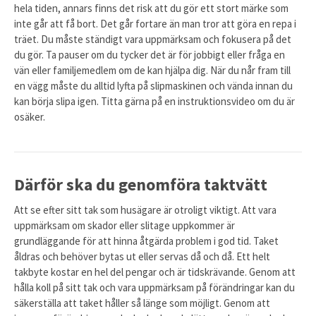
hela tiden, annars finns det risk att du gör ett stort märke som
inte går att få bort. Det går fortare än man tror att göra en repa i
träet. Du måste ständigt vara uppmärksam och fokusera på det
du gör. Ta pauser om du tycker det är för jobbigt eller fråga en
vän eller familjemedlem om de kan hjälpa dig. När du når fram till
en vägg måste du alltid lyfta på slipmaskinen och vända innan du
kan börja slipa igen. Titta gärna på en instruktionsvideo om du är
osäker.
Därför ska du genomföra taktvätt
Att se efter sitt tak som husägare är otroligt viktigt. Att vara
uppmärksam om skador eller slitage uppkommer är
grundläggande för att hinna åtgärda problem i god tid. Taket
åldras och behöver bytas ut eller servas då och då. Ett helt
takbyte kostar en hel del pengar och är tidskrävande. Genom att
hålla koll på sitt tak och vara uppmärksam på förändringar kan du
säkerställa att taket håller så länge som möjligt. Genom att