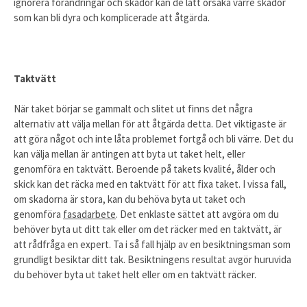
ignorera förändringar och skador kan de lätt orsaka värre skador
som kan bli dyra och komplicerade att åtgärda.
Taktvätt
När taket börjar se gammalt och slitet ut finns det några
alternativ att välja mellan för att åtgärda detta. Det viktigaste är
att göra något och inte låta problemet fortgå och bli värre. Det du
kan välja mellan är antingen att byta ut taket helt, eller
genomföra en taktvätt. Beroende på takets kvalité, ålder och
skick kan det räcka med en taktvätt för att fixa taket. I vissa fall,
om skadorna är stora, kan du behöva byta ut taket och
genomföra
fasadarbete
. Det enklaste sättet att avgöra om du
behöver byta ut ditt tak eller om det räcker med en taktvätt, är
att rådfråga en expert. Ta i så fall hjälp av en besiktningsman som
grundligt besiktar ditt tak. Besiktningens resultat avgör huruvida
du behöver byta ut taket helt eller om en taktvätt räcker.