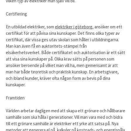
vilken typ av elektriker man själv vill bli.
Certifiering
En utbildad elektriker, som
elektriker i göteborg
, ansöker om ett
certifikat för att påvisa sina kunskaper. Det finns olika typer av
certifikat, där vissa ges utav skolan som håller i utbildningarna.
Man kan även få en auktoritets-stämpel från
elsäkerhetsverket.
Både certifikatet och auktorisation är ett sätt
att visa sina kunskaper på. Olika krav sätts på personen som
ansöker beroende på vilket man vill ha, men gemensamt är att
man har både teoretisk och praktisk kunskap. En arbetsgivare,
och ibland kunder, kräver ofta någon form av bevis på dina
kunskaper.
Framtiden
Världen arbetar dagligen med att skapa ett grönare och hållbarare
samhälle som ska hålla i generationer. Vill man vara med och bidra
till ett grönare samhälle är elektriker ett yrke att satsa på.
Nya
metoder att generera el på, kalkyler på kostnads- och energisnåla