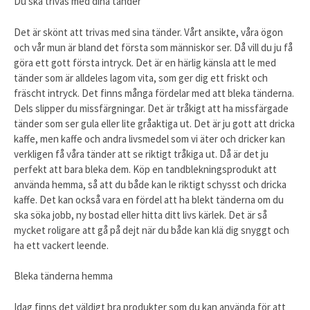
Du ska trivas med dina tänder
Det är skönt att trivas med sina tänder. Vårt ansikte, våra ögon
och vår mun är bland det första som människor ser. Då vill du ju få
göra ett gott första intryck. Det är en härlig känsla att le med
tänder som är alldeles lagom vita, som ger dig ett friskt och
fräscht intryck. Det finns många fördelar med att bleka tänderna.
Dels slipper du missfärgningar. Det är tråkigt att ha missfärgade
tänder som ser gula eller lite gråaktiga ut. Det är ju gott att dricka
kaffe, men kaffe och andra livsmedel som vi äter och dricker kan
verkligen få våra tänder att se riktigt tråkiga ut. Då är det ju
perfekt att bara bleka dem. Köp en tandblekningsprodukt att
använda hemma, så att du både kan le riktigt schysst och dricka
kaffe. Det kan också vara en fördel att ha blekt tänderna om du
ska söka jobb, ny bostad eller hitta ditt livs kärlek. Det är så
mycket roligare att gå på dejt när du både kan klä dig snyggt och
ha ett vackert leende.
Bleka tänderna hemma
Idag finns det väldigt bra produkter som du kan använda för att