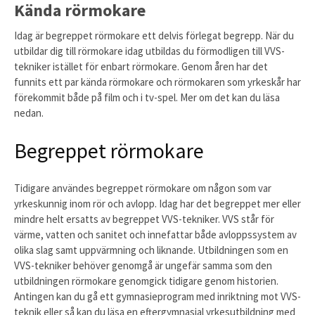
Kända rörmokare
Idag är begreppet rörmokare ett delvis förlegat begrepp. När du
utbildar dig till rörmokare idag utbildas du förmodligen till VVS-
tekniker istället för enbart rörmokare. Genom åren har det
funnits ett par kända rörmokare och rörmokaren som yrkeskår har
förekommit både på film och i tv-spel. Mer om det kan du läsa
nedan.
Begreppet rörmokare
Tidigare användes begreppet rörmokare om någon som var
yrkeskunnig inom rör och avlopp. Idag har det begreppet mer eller
mindre helt ersatts av begreppet VVS-tekniker. VVS står för
värme, vatten och sanitet och innefattar både avloppssystem av
olika slag samt uppvärmning och liknande. Utbildningen som en
VVS-tekniker behöver genomgå är ungefär samma som den
utbildningen rörmokare genomgick tidigare genom historien.
Antingen kan du gå ett gymnasieprogram med inriktning mot VVS-
teknik eller så kan du läsa en eftergymnasial yrkesutbildning med