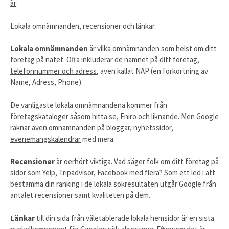
är
:
Lokala omnämnanden, recensioner och länkar.
Lokala omnämnanden
är vilka omnämnanden som helst om ditt
företag på nätet. Ofta inkluderar de namnet på
ditt företag,
telefonnummer och adress
, även kallat NAP (en förkortning av
Name, Adress, Phone).
De vanligaste lokala omnämnandena kommer från
företagskataloger såsom hitta.se, Eniro och liknande. Men Google
räknar även omnämnanden på bloggar, nyhetssidor,
evenemangskalendrar
med mera.
Recensioner
är oerhört viktiga. Vad säger folk om ditt företag på
sidor som Yelp, Tripadvisor, Facebook med flera? Som ett led i att
bestämma din ranking i de lokala sökresultaten utgår Google från
antalet recensioner samt kvaliteten på dem.
Länkar
till din sida från väletablerade lokala hemsidor är en sista