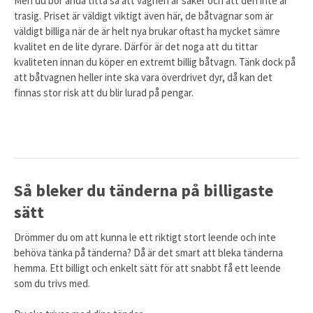
Men du bör ändå titta så att vagnen är säker och att den inte är
trasig. Priset är väldigt viktigt även här, de båtvagnar som är
väldigt billiga när de är helt nya brukar oftast ha mycket sämre
kvalitet en de lite dyrare. Därför är det noga att du tittar
kvaliteten innan du köper en extremt billig båtvagn. Tänk dock på
att båtvagnen heller inte ska vara överdrivet dyr, då kan det
finnas stor risk att du blir lurad på pengar.
Så bleker du tänderna på billigaste
sätt
Drömmer du om att kunna le ett riktigt stort leende och inte
behöva tänka på tänderna? Då är det smart att bleka tänderna
hemma. Ett billigt och enkelt sätt för att snabbt få ett leende
som du trivs med.