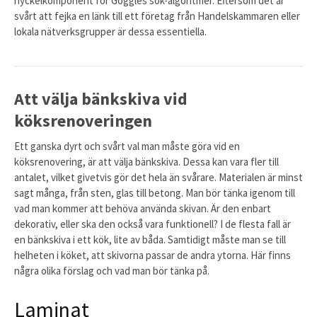
nyckelkomponent för Goggles sök-algoritmer. Eftersom det är
svårt att fejka en länk till ett företag från Handelskammaren eller
lokala nätverksgrupper är dessa essentiella.
Att välja bänkskiva vid
köksrenoveringen
Ett ganska dyrt och svårt val man måste göra vid en
köksrenovering, är att välja bänkskiva. Dessa kan vara fler till
antalet, vilket givetvis gör det hela än svårare. Materialen är minst
sagt många, från sten, glas till betong. Man bör tänka igenom till
vad man kommer att behöva använda skivan. Är den enbart
dekorativ, eller ska den också vara funktionell? I de flesta fall är
en bänkskiva i ett kök, lite av båda. Samtidigt måste man se till
helheten i köket, att skivorna passar de andra ytorna. Här finns
några olika förslag och vad man bör tänka på.
Laminat