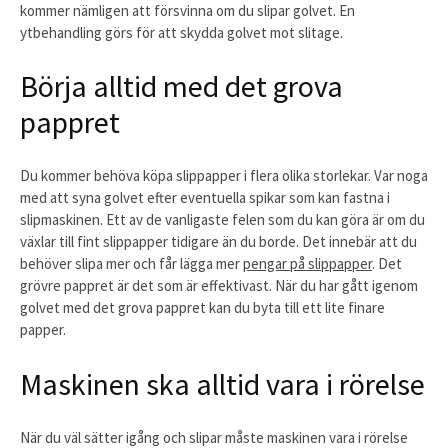
kommer nämligen att försvinna om du slipar golvet. En
ytbehandling görs för att skydda golvet mot slitage.
Börja alltid med det grova
pappret
Du kommer behöva köpa slippapper i flera olika storlekar. Var noga
med att syna golvet efter eventuella spikar som kan fastna i
slipmaskinen. Ett av de vanligaste felen som du kan göra är om du
växlar till fint slippapper tidigare än du borde. Det innebär att du
behöver slipa mer och får lägga mer
pengar på slippapper
. Det
grövre pappret är det som är effektivast. När du har gått igenom
golvet med det grova pappret kan du byta till ett lite finare
papper.
Maskinen ska alltid vara i rörelse
När du väl sätter igång och slipar måste maskinen vara i rörelse