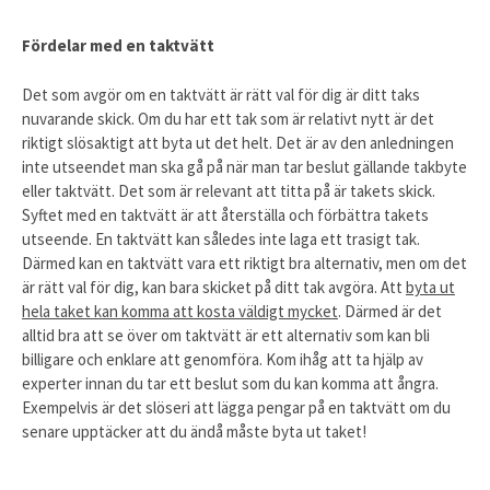
Fördelar med en taktvätt
Det som avgör om en taktvätt är rätt val för dig är ditt taks
nuvarande skick. Om du har ett tak som är relativt nytt är det
riktigt slösaktigt att byta ut det helt. Det är av den anledningen
inte utseendet man ska gå på när man tar beslut gällande takbyte
eller taktvätt. Det som är relevant att titta på är takets skick.
Syftet med en taktvätt är att återställa och förbättra takets
utseende. En taktvätt kan således inte laga ett trasigt tak.
Därmed kan en taktvätt vara ett riktigt bra alternativ, men om det
är rätt val för dig, kan bara skicket på ditt tak avgöra. Att
byta ut
hela taket kan komma att kosta väldigt mycket
. Därmed är det
alltid bra att se över om taktvätt är ett alternativ som kan bli
billigare och enklare att genomföra. Kom ihåg att ta hjälp av
experter innan du tar ett beslut som du kan komma att ångra.
Exempelvis är det slöseri att lägga pengar på en taktvätt om du
senare upptäcker att du ändå måste byta ut taket!