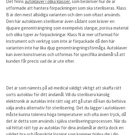
Det finns
autoklaver i olika klasser
, som beskriver hur de är
utformade att hantera förpackningen som ska steriliseras. Klass
B är den mest allsidiga varianten och den som oftast används.
Den här autoklaven steriliserar även sådant som kräver en
djupare genomträngning som exempelvis slangar, porösa material
och olika typer av förpackningar. Klass N är mer utformad för
instrument och verktyg som inte är förpackade då den här
varianten inte har lika djup genomträngningsförmåga. Autoklaver
kan även konstrueras och utformas för specifika ändamål så att
kunden får precis vad de är ute efter.
Det är som nämnts på ad-medical väldigt viktigt att skaffa rätt
sorts autoklav för ditt ändamål. Vill du sterilisera känslig
elektronik är autoklav inte rätt väg att gå utan då kan du behöva
välja andra alternativ för sterilisering. Det du lägger i autoklaven
måste kunna tolerera höga temperaturer och ofta även tryck, då
det är detta som används i själva steriliseringsprocessen. När du
väl hittat rätt typ av autoklav för dina ändamål är detta dock en
väldigt bra och långsiktig lösning som kommer hjälpa dig i din