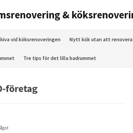
umsrenovering & köksrenoveri
skiva vid köksrenoveringen
Nytt kök utan att renovera
drummet
Tre tips för det lilla badrummet
O-företag
något