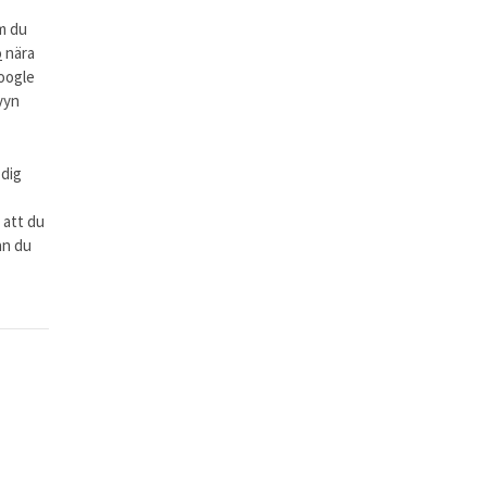
m du
o
nära
Google
vyn
 dig
 att du
an du