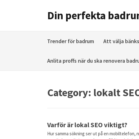
Skip
to
Din perfekta badr
content
Trender för badrum
Att välja bänk
Anlita proffs när du ska renovera ba
Category:
lokalt SE
Varför är lokal SEO viktigt?
Hur samma sökning ser ut på en mobiltelefon, 